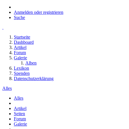
Anmelden oder registrieren
Suche
Startseite
Dashboard
Artikel
Forum
Galerie
Alben
Lexikon
Spenden
Datenschutzerklärung
Alles
Alles
Artikel
Seiten
Forum
Galerie