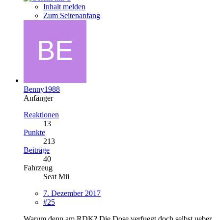
Inhalt melden
Zum Seitenanfang
Benny1988
Anfänger
Reaktionen
13
Punkte
213
Beiträge
40
Fahrzeug
Seat Mii
7. Dezember 2017
#25
Warum denn am
RDK
? Die Dose verfuegt doch selbst ueber