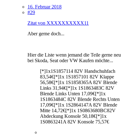
16. Februar 2018
#29
Zitat von XXXXXXXXXX11
Aber gerne doch...
Hier die Liste wenn jemand die Teile gerne neu
bei Skoda, Seat oder
VW
Kaufen möchte...
[*]1x1S1857114 82V Handschuhfach
83,54€[*]1x 1S1857101 82V Klappe
56,58€[*]1x 1S1858365A 82V Blende
Links 31,94€[*]1x 1S1863483C 82V
Blende Links Unten 17,09€[*]1x
1S1863484C 82V Blende Rechts Unten
17,09€[*]1x 1S2864147A 82V Blende
Mitte 14,72€[*]1x 1S0863680BC82V
Abdeckung Konsole 50,18€[*]1x
1S0863241A 82V Konsole 75,57€