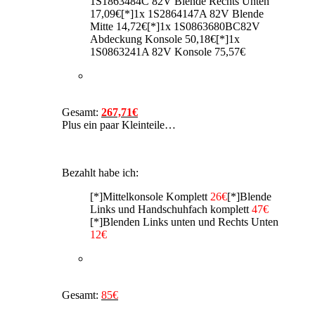
1S1863484C 82V Blende Rechts Unten
17,09€[*]1x 1S2864147A 82V Blende
Mitte 14,72€[*]1x 1S0863680BC82V
Abdeckung Konsole 50,18€[*]1x
1S0863241A 82V Konsole 75,57€
Gesamt:
267,71€
Plus ein paar Kleinteile…
Bezahlt habe ich:
[*]Mittelkonsole Komplett
26€
[*]Blende
Links und Handschuhfach komplett
47€
[*]Blenden Links unten und Rechts Unten
12€
Gesamt:
85€