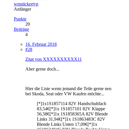
wmstickertyp
Anfänger
Punkte
20
Beiträge
4
16. Februar 2018
#28
Zitat von XXXXXXXXXX11
Aber gerne doch...
Hier die Liste wenn jemand die Teile gerne neu
bei Skoda, Seat oder
VW
Kaufen möchte...
[*]1x1S1857114 82V Handschuhfach
83,54€[*]1x 1S1857101 82V Klappe
56,58€[*]1x 1S1858365A 82V Blende
Links 31,94€[*]1x 1S1863483C 82V
Blende Links Unten 17,09€[*]1x