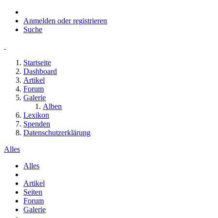
Anmelden oder registrieren
Suche
Startseite
Dashboard
Artikel
Forum
Galerie
Alben
Lexikon
Spenden
Datenschutzerklärung
Alles
Alles
Artikel
Seiten
Forum
Galerie