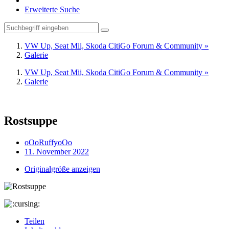
Erweiterte Suche
VW Up, Seat Mii, Skoda CitiGo Forum & Community »
Galerie
VW Up, Seat Mii, Skoda CitiGo Forum & Community »
Galerie
Rostsuppe
oOoRuffyoOo
11. November 2022
Originalgröße anzeigen
Teilen