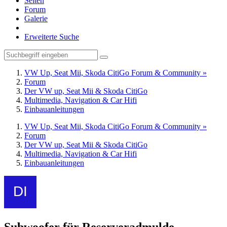
Seiten
Forum
Galerie
Erweiterte Suche
VW Up, Seat Mii, Skoda CitiGo Forum & Community »
Forum
Der VW up, Seat Mii & Skoda CitiGo
Multimedia, Navigation & Car Hifi
Einbauanleitungen
VW Up, Seat Mii, Skoda CitiGo Forum & Community »
Forum
Der VW up, Seat Mii & Skoda CitiGo
Multimedia, Navigation & Car Hifi
Einbauanleitungen
Subwoofer für Reserveradmulde