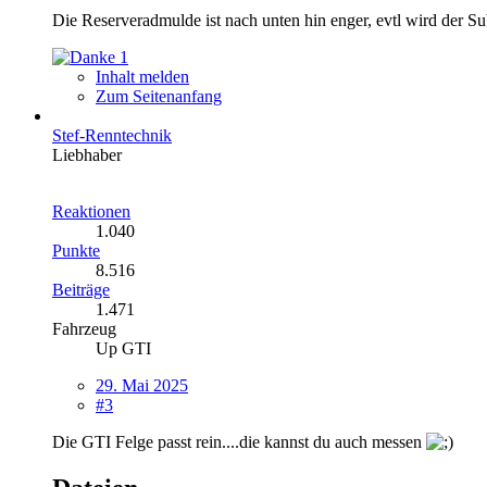
Die Reserveradmulde ist nach unten hin enger, evtl wird der S
1
Inhalt melden
Zum Seitenanfang
Stef-Renntechnik
Liebhaber
Reaktionen
1.040
Punkte
8.516
Beiträge
1.471
Fahrzeug
Up GTI
29. Mai 2025
#3
Die GTI Felge passt rein....die kannst du auch messen