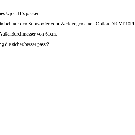
nes Up GTI‘s packen.
lb einfach nur den Subwoofer vom Werk gegen einen Option DRIVE10
en Außendurchmesser von 61cm.
g die sicher/besser passt?