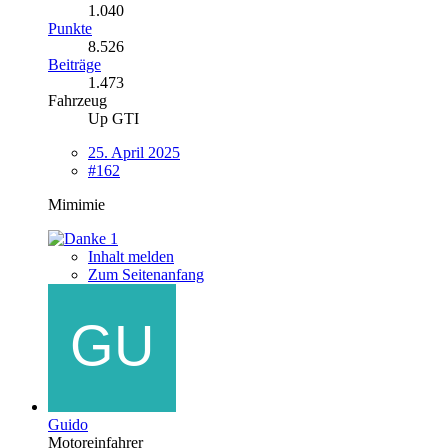
1.040
Punkte
8.526
Beiträge
1.473
Fahrzeug
Up GTI
25. April 2025
#162
Mimimie
1
Inhalt melden
Zum Seitenanfang
Guido
Motoreinfahrer