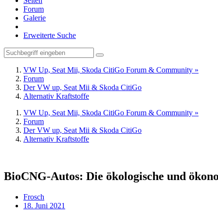
Seiten
Forum
Galerie
Erweiterte Suche
VW Up, Seat Mii, Skoda CitiGo Forum & Community »
Forum
Der VW up, Seat Mii & Skoda CitiGo
Alternativ Kraftstoffe
VW Up, Seat Mii, Skoda CitiGo Forum & Community »
Forum
Der VW up, Seat Mii & Skoda CitiGo
Alternativ Kraftstoffe
BioCNG-Autos: Die ökologische und ökono
Frosch
18. Juni 2021