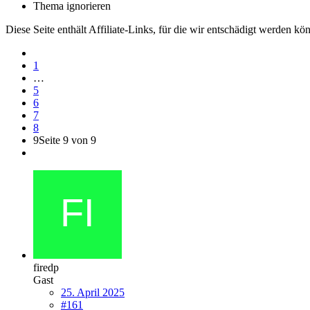
Thema ignorieren
Diese Seite enthält Affiliate-Links, für die wir entschädigt werden k
1
…
5
6
7
8
9
Seite 9 von 9
firedp
Gast
25. April 2025
#161