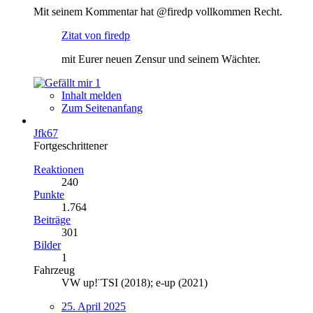
Mit seinem Kommentar hat @firedp vollkommen Recht.
Zitat von firedp
mit Eurer neuen Zensur und seinem Wächter.
1
Inhalt melden
Zum Seitenanfang
Jfk67
Fortgeschrittener
Reaktionen
240
Punkte
1.764
Beiträge
301
Bilder
1
Fahrzeug
VW up!¨TSI (2018); e-up (2021)
25. April 2025