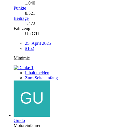
1.040
Punkte
8.521
Beiträge
1.472
Fahrzeug
Up GTI
25. April 2025
#162
Mimimie
1
Inhalt melden
Zum Seitenanfang
Guido
Motoreinfahrer