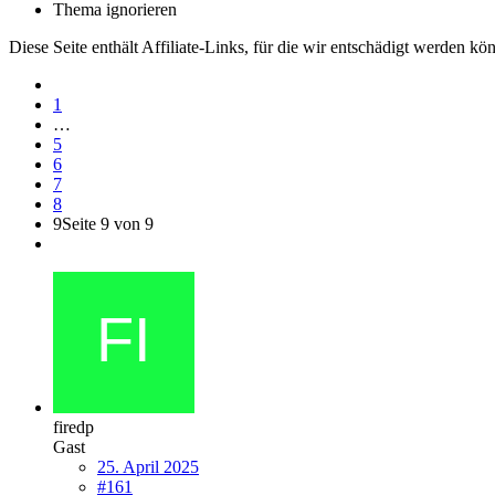
Thema ignorieren
Diese Seite enthält Affiliate-Links, für die wir entschädigt werden k
1
…
5
6
7
8
9
Seite 9 von 9
firedp
Gast
25. April 2025
#161