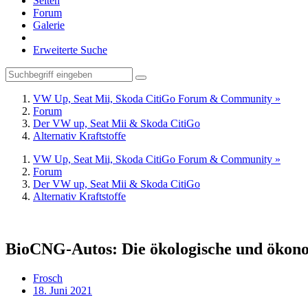
Seiten
Forum
Galerie
Erweiterte Suche
VW Up, Seat Mii, Skoda CitiGo Forum & Community »
Forum
Der VW up, Seat Mii & Skoda CitiGo
Alternativ Kraftstoffe
VW Up, Seat Mii, Skoda CitiGo Forum & Community »
Forum
Der VW up, Seat Mii & Skoda CitiGo
Alternativ Kraftstoffe
BioCNG-Autos: Die ökologische und ökono
Frosch
18. Juni 2021